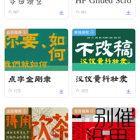
HF Gilded Scro
字由漫空
ll
987
661
会员商用
单独授权
点字金刚隶
汉仪黄科壮隶
W
15万
28万
会员商用
会员商用