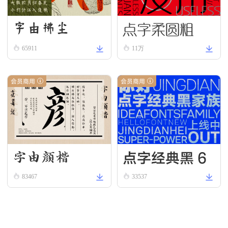
点字柔圆粗
字由拂尘
65911
11万
会员商用
会员商用
点字经典黑 6
字由颜楷
5
83467
33537