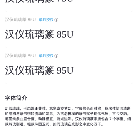
汉仪琉璃篆 85U
单独授权
汉仪琉璃篆 85U
汉仪琉璃篆 95U
单独授权
汉仪琉璃篆 95U
字体简介
幻若琉璃，形态端正典雅，意象奇妙梦幻。字形修长而对称，取宋体简洁清晰
的结构与篆书婉转流动的笔意，为古老神秘的篆书赋予现代气质，古今交融。
笔画线条曲直合度，动静相宜，流光溢彩。汉仪琉璃篆家族包含 7 个字重，细
款玲珑剔透，粗款珠圆玉润，如同琉璃在光影之中变化万千。