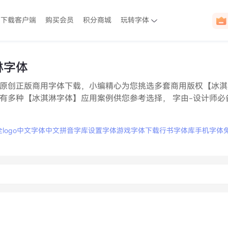
下载客户端
购买会员
积分商城
玩转字体
淋字体
原创正版商用字体下载，小编精心为您挑选多套商用版权【冰淇
有多种【冰淇淋字体】应用案例供您参考选择， 字由-设计师必
全
logo中文字体
中文拼音字库
设置字体
游戏字体下载
行书字体库
手机字体