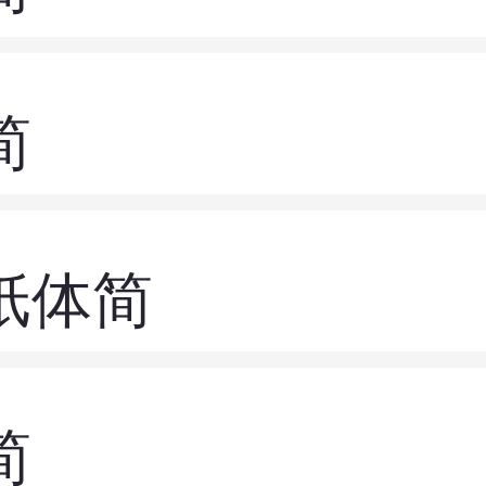
简
纸体简
简