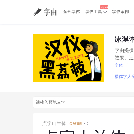
全部字体
字体工具
字体案例
冰淇
字由提供
效果，还
字体
楷体字大
点字山兰体
会员商用