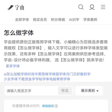
全部字体
购买会员
积分商城
AI识字
字体案例
怎么做字体
字由提供原创正版商用字体下载，小编精心为您挑选多套商
用版权【怎么做字体】，输入文字可以进行多种字体类型展
示效果，还有多种【怎么做字体】应用案例供您参考选择，
字由-设计师必备字体利器， 选【怎么做字体】就来字由！
更多字体
ai怎么加粗字体
时尚中黑简体字体
圆字体
冷门又好看的字
少女字体下载
烫金字
字帖字体
电脑常用字体
预览
展示类别
华康雅宋体W9(P)
单独授权