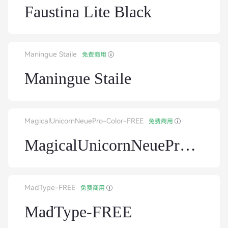
Faustina Lite Black
Maningue Staile
免费商用
Maningue Staile
MagicalUnicornNeuePro-Color-FREE
免费商用
MagicalUnicornNeuePro-Color-FREE
MadType-FREE
免费商用
MadType-FREE