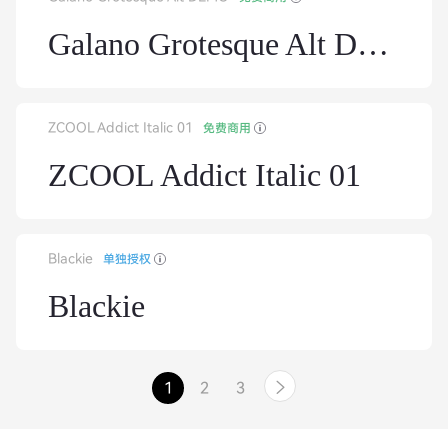
Galano Grotesque Alt DEMO
ZCOOL Addict Italic 01
免费商用
ZCOOL Addict Italic 01
Blackie
单独授权
Blackie
1
2
3
