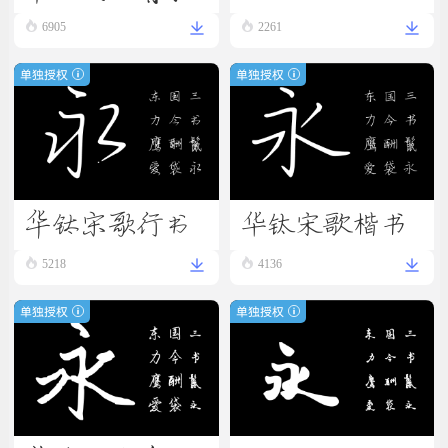
6905
2261
简体W5
简体W5
单独授权
单独授权
华钛宋歌行书
华钛宋歌楷书
5218
4136
简体W5
简体W5
单独授权
单独授权