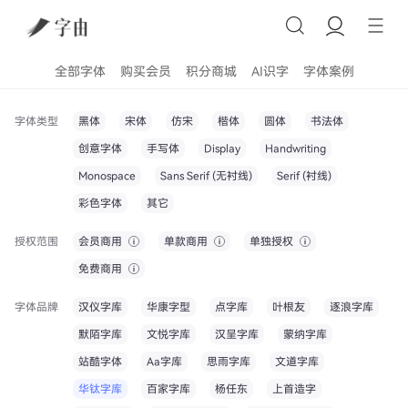
全部字体
购买会员
积分商城
AI识字
字体案例
字体类型
黑体
宋体
仿宋
楷体
圆体
书法体
创意字体
手写体
Display
Handwriting
Monospace
Sans Serif (无衬线)
Serif (衬线)
彩色字体
其它
授权范围
会员商用
单款商用
单独授权
免费商用
字体品牌
汉仪字库
华康字型
点字库
叶根友
逐浪字库
默陌字库
文悦字库
汉呈字库
蒙纳字库
站酷字体
Aa字库
思雨字库
文道字库
华钛字库
百家字库
杨任东
上首造字