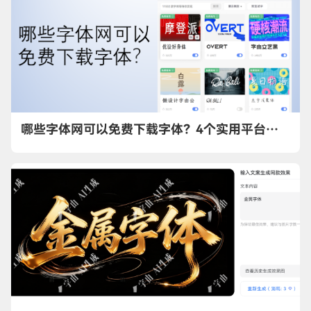
哪些字体网可以免费下载字体？4个实用平台推荐