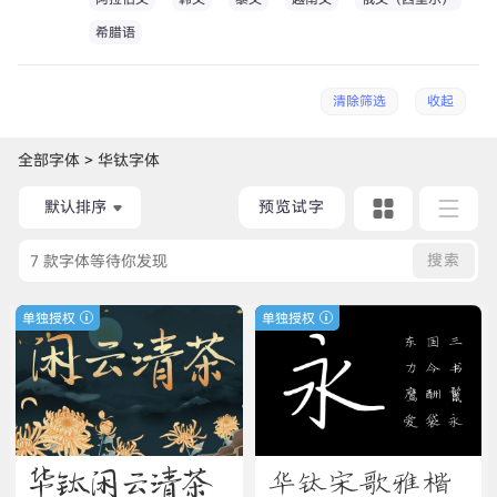
希腊语
清除筛选
收起
全部字体
>
华钛字体
默认排序
预览试字
搜索
单独授权
单独授权
华钛闲云清茶
华钛宋歌雅楷