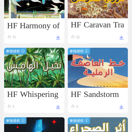
HF Caravan Tra
HF Harmony of
il
11
12
the Heavens
单独授权
单独授权
HF Whispering
HF Sandstorm
Spring
Bold
5
3
单独授权
单独授权