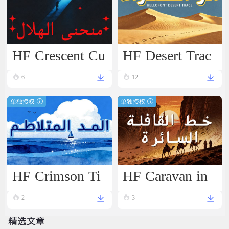
HF Crescent Cu
HF Desert Trac
rve
e
6
12
单独授权
单独授权
HF Crimson Ti
HF Caravan in
de
Motion
2
3
精选文章