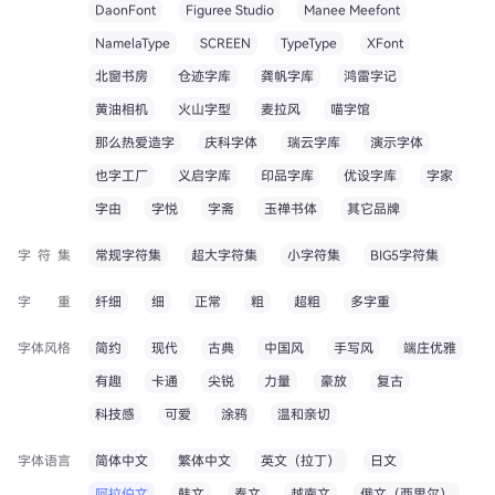
DaonFont
Figuree Studio
Manee Meefont
NamelaType
SCREEN
TypeType
XFont
北窗书房
仓迹字库
龚帆字库
鸿雷字记
黄油相机
火山字型
麦拉风
喵字馆
那么热爱造字
庆科字体
瑞云字库
演示字体
也字工厂
义启字库
印品字库
优设字库
字家
字由
字悦
字斋
玉禅书体
其它品牌
字符集
常规字符集
超大字符集
小字符集
BIG5字符集
字重
纤细
细
正常
粗
超粗
多字重
字体风格
简约
现代
古典
中国风
手写风
端庄优雅
有趣
卡通
尖锐
力量
豪放
复古
科技感
可爱
涂鸦
温和亲切
字体语言
简体中文
繁体中文
英文（拉丁）
日文
阿拉伯文
韩文
泰文
越南文
俄文（西里尔）