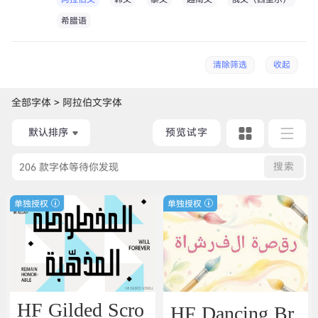
希腊语
清除筛选
收起
全部字体
>
阿拉伯文字体
默认排序
预览试字
搜索
单独授权
单独授权
HF Dancing Br
HF Gilded Scro