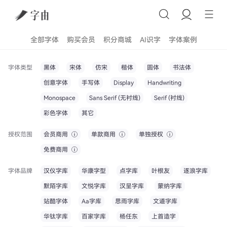
全部字体
购买会员
积分商城
AI识字
字体案例
字体类型
黑体
宋体
仿宋
楷体
圆体
书法体
创意字体
手写体
Display
Handwriting
Monospace
Sans Serif (无衬线)
Serif (衬线)
彩色字体
其它
授权范围
会员商用
单款商用
单独授权
免费商用
字体品牌
汉仪字库
华康字型
点字库
叶根友
逐浪字库
默陌字库
文悦字库
汉呈字库
蒙纳字库
站酷字体
Aa字库
思雨字库
文道字库
华钛字库
百家字库
杨任东
上首造字